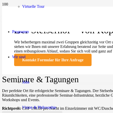
Virtuelle Tour
Der Stelserhof – von Kopf
Programm
Wir beherbergen maximal zwei Gruppen gleichzeitig vor Ort und
stehen wir Ihnen mit unserer Erfahrung beratend zur Seite u
einen reibungslosen Ablauf, sodass Sie sich voll und ganz auf
Wir sind
Kontakt Formular für Ihre Anfrage
Seminare & Tagungen
Jobs
Der perfekte Ort für erfolgreiche Seminare & Tagungen. Der Stelserho
Räumlichkeiten, eine professionelle Seminar-Infrastruktur, herzliche
Workshops und Events.
Vision & Philosophie
Richtpreis:
CHF 198.00 pro Nacht im Einzelzimmer mit WC/Dusche, i