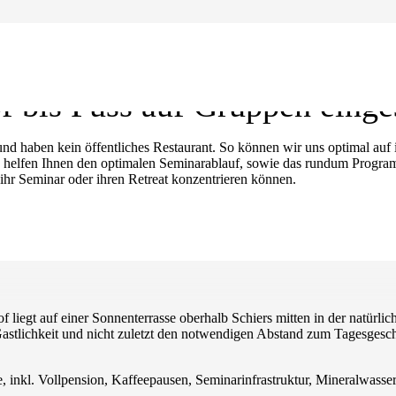
 bis Fuss auf Gruppen einges
 haben kein öffentliches Restaurant. So können wir uns optimal auf ih
nd helfen Ihnen den optimalen Seminarablauf, sowie das rundum Progra
 ihr Seminar oder ihren Retreat konzentrieren können.
f liegt auf einer Sonnenterrasse oberhalb Schiers mitten in der natürl
 Gastlichkeit und nicht zuletzt den notwendigen Abstand zum Tagesgesch
nkl. Vollpension, Kaffeepausen, Seminarinfrastruktur, Mineralwasse