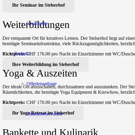
Ihr Seminar im Stelserhof
Weiterbildungen
Geschichte
Der entspannte Ort für kreatives Lernen. Der Stelserhof liegt auf ein
benötigte Seminarinfrastruktur, viele Rückzugsmöglichkeiten, herzlic
Kontakt
Richtpreis:
CHF 176.00 pro Nacht im Einzelzimmer mit WC/Dusche, i
Ihre Weiterbildung im Stelserhof
Yoga & Auszeiten
Offertenanfrage
Der ideale Ort abzuschalten, durchzuatmen und auszutanken. Der Stels
Räumlichkeiten, die benötigte Yoga Equipment & Knowhow, herzliche 
Richtpreis:
CHF 170.00 pro Nacht im Einzelzimmer mit WC/Dusche, i
Ihr Yoga Retreat im Stelserhof
Zimmerreservation
Bankette und Kulinarik